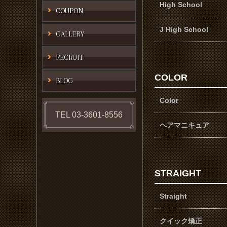
High School
COUPON
J High School
GALLERY
RECRUIT
COLOR
BLOG
Color
TEL 03-3601-8556
ヘアマニキュア
STRAIGHT
Straight
クイック矯正